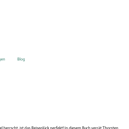
gen
Blog
 herrscht, ist das Reiseglück perfekt! In diesem Buch verrät Thorsten