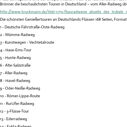
Brönner die beschaulichsten Touren in Deutschland – vom Aller-Radweg übe
http://www.bruckmann.de/titel-5719-flussradwege_abseits_des_trubels_1
Die schönsten Genießertouren an Deutschlands Flüssen 168 Seiten, Format 22
1 - Deutsche Fährstraße-Oste-Radweg
2 - Wümme-Radweg
3 - Kunstwegen - Vechtetalroute
4 - Hase-Ems-Tour
5 - Hunte-Radweg
6 - Alte-Salzstraße
7 - Aller-Radweg
8 - Havel-Radweg
9 - Oder-Neiße-Radweg
10 - Römer-Lippe-Route
11 - RurUfer-Radweg
12 - 3-Flüsse-Tour
13 - Ederradweg
14 - Fulda-Radweg