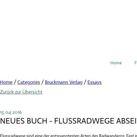
Home
F
Home
/
Categories
/
Bruckmann Verlag
/
Essays
Zurück zur Übersicht
15.04.2016
NEUES BUCH - FLUSSRADWEGE ABSEI
Flussradwege sind eine der entspanntesten Arten des Radwanderns: Fast imme