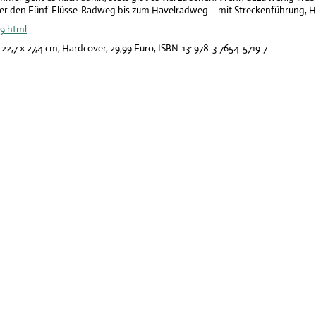
r den Fünf-Flüsse-Radweg bis zum Havelradweg – mit Streckenführung, High
9.html
,7 x 27,4 cm, Hardcover, 29,99 Euro, ISBN-13: 978-3-7654-5719-7