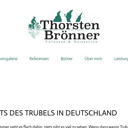
otogalerie
Referenzen
Bücher
Über mich
Leistun
TS DES TRUBELS IN DEUTSCHLAND
r geht es flach dahin, stets gibt es viel zu sehen. Wenn dazu wenig Trubel