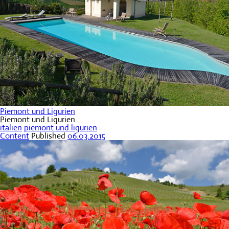
Piemont und Ligurien
Piemont und Ligurien
italien
piemont und ligurien
Content
Published
06.03.2015