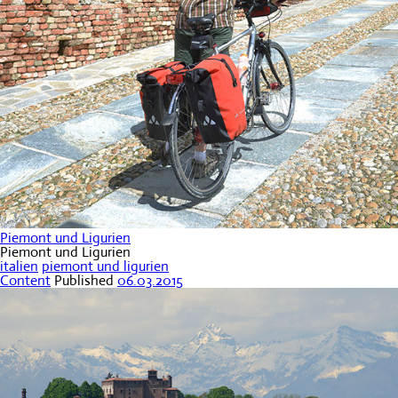
Piemont und Ligurien
Piemont und Ligurien
italien
piemont und ligurien
Content
Published
06.03.2015