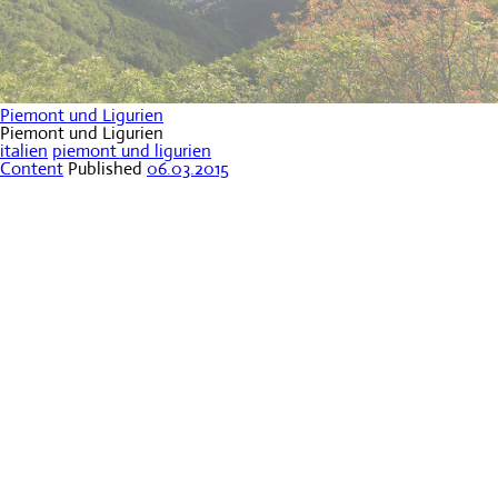
Piemont und Ligurien
Piemont und Ligurien
italien
piemont und ligurien
Content
Published
06.03.2015