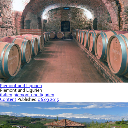
Piemont und Ligurien
Piemont und Ligurien
italien
piemont und ligurien
Content
Published
06.03.2015