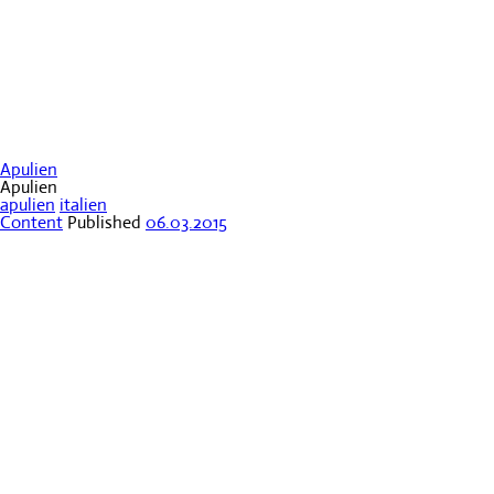
Apulien
Apulien
apulien
italien
Content
Published
06.03.2015