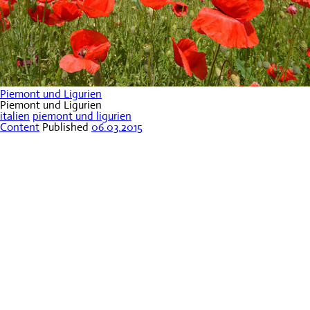
Piemont und Ligurien
Piemont und Ligurien
italien
piemont und ligurien
Content
Published
06.03.2015