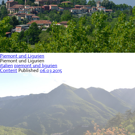
Piemont und Ligurien
Piemont und Ligurien
italien
piemont und ligurien
Content
Published
06.03.2015