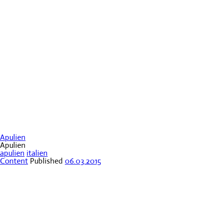
Apulien
Apulien
apulien
italien
Content
Published
06.03.2015