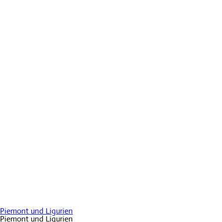
Piemont und Ligurien
Piemont und Ligurien