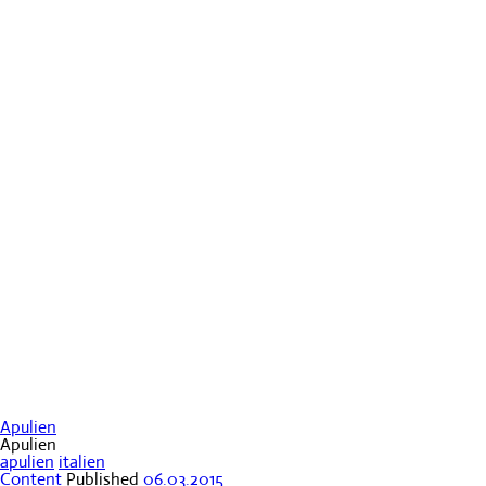
Apulien
Apulien
apulien
italien
Content
Published
06.03.2015