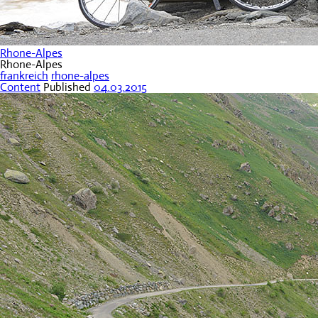
Rhone-Alpes
Rhone-Alpes
frankreich
rhone-alpes
Content
Published
04.03.2015