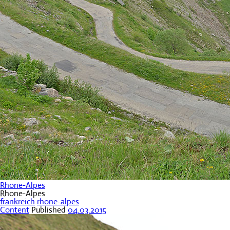
Rhone-Alpes
Rhone-Alpes
frankreich
rhone-alpes
Content
Published
04.03.2015