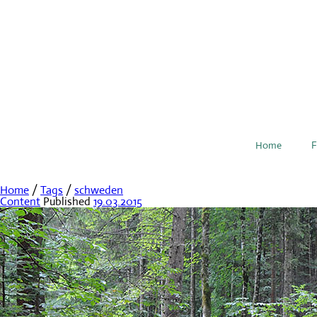
Home
F
Home
/
Tags
/
schweden
Content
Published
19.03.2015