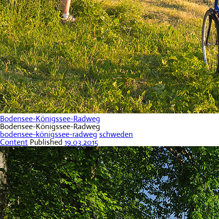
Bodensee-Königssee-Radweg
Bodensee-Königssee-Radweg
bodensee-königssee-radweg
schweden
Content
Published
19.03.2015