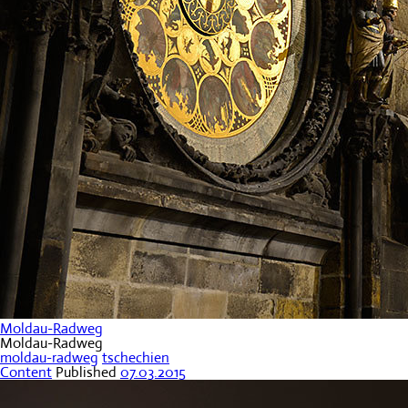
Moldau-Radweg
Moldau-Radweg
moldau-radweg
tschechien
Content
Published
07.03.2015