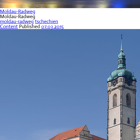
Moldau-Radweg
Moldau-Radweg
moldau-radweg
tschechien
Content
Published
07.03.2015