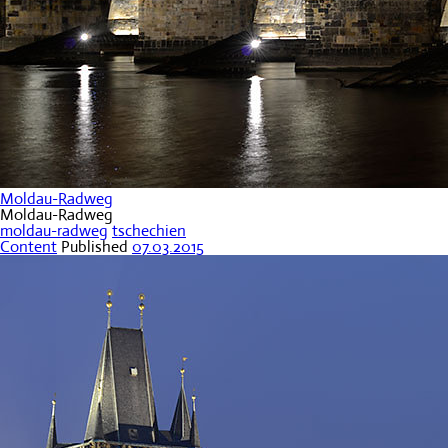
Moldau-Radweg
Moldau-Radweg
moldau-radweg
tschechien
Content
Published
07.03.2015