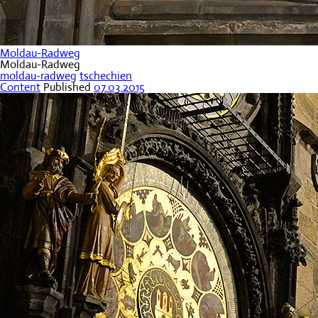
Moldau-Radweg
Moldau-Radweg
moldau-radweg
tschechien
Content
Published
07.03.2015