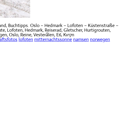
and, Buchtipps. Oslo – Hedmark – Lofoten – Küstenstraße –
te, Lofoten, Hedmark, Reiserad, Gletscher, Hurtigrouten,
en, Oslo, Reine, Vesterålen, E6, Kv17n
aftsfotos
lofoten
mitternachtssonne
namsen
norwegen