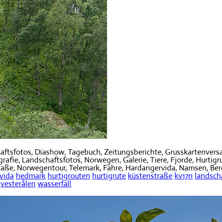
ftsfotos, Diashow, Tagebuch, Zeitungsberichte, Grusskartenvers
fie, Landschaftsfotos, Norwegen, Galerie, Tiere, Fjorde, Hurtigru
traße, Norwegentour, Telemark, Fähre, Hardangervida, Namsen, Berg
vida
hedmark
hurtigrouten
hurtigrute
küstenstraße
kv17n
landsch
vesterålen
wasserfall