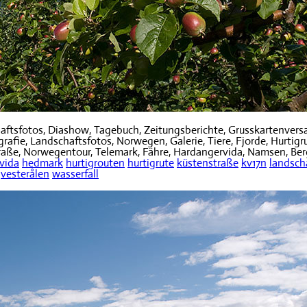
ftsfotos, Diashow, Tagebuch, Zeitungsberichte, Grusskartenvers
fie, Landschaftsfotos, Norwegen, Galerie, Tiere, Fjorde, Hurtigru
traße, Norwegentour, Telemark, Fähre, Hardangervida, Namsen, Berg
vida
hedmark
hurtigrouten
hurtigrute
küstenstraße
kv17n
landsch
vesterålen
wasserfall