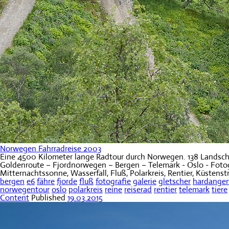
Norwegen Fahrradreise 2003
Eine 4500 Kilometer lange Radtour durch Norwegen. 138 Landscha
Goldenroute – Fjordnorwegen – Bergen – Telemark - Oslo - Fotogra
Mitternachtssonne, Wasserfall, Fluß, Polarkreis, Rentier, Küstens
bergen
e6
fähre
fjorde
fluß
fotografie
galerie
gletscher
hardanger
norwegentour
oslo
polarkreis
reine
reiserad
rentier
telemark
tiere
Content
Published
19.03.2015