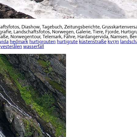
ftsfotos, Diashow, Tagebuch, Zeitungsberichte, Grusskartenvers
fie, Landschaftsfotos, Norwegen, Galerie, Tiere, Fjorde, Hurtigru
traße, Norwegentour, Telemark, Fähre, Hardangervida, Namsen, Berg
vida
hedmark
hurtigrouten
hurtigrute
küstenstraße
kv17n
landsch
vesterålen
wasserfall