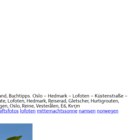
and, Buchtipps. Oslo – Hedmark – Lofoten – Küstenstraße –
te, Lofoten, Hedmark, Reiserad, Gletscher, Hurtigrouten,
en, Oslo, Reine, Vesterålen, E6, Kv17n
aftsfotos
lofoten
mitternachtssonne
namsen
norwegen