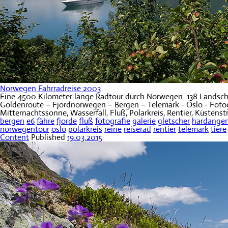
Norwegen Fahrradreise 2003
Eine 4500 Kilometer lange Radtour durch Norwegen. 138 Landscha
Goldenroute – Fjordnorwegen – Bergen – Telemark - Oslo - Fotogra
Mitternachtssonne, Wasserfall, Fluß, Polarkreis, Rentier, Küstens
bergen
e6
fähre
fjorde
fluß
fotografie
galerie
gletscher
hardanger
norwegentour
oslo
polarkreis
reine
reiserad
rentier
telemark
tiere
Content
Published
19.03.2015