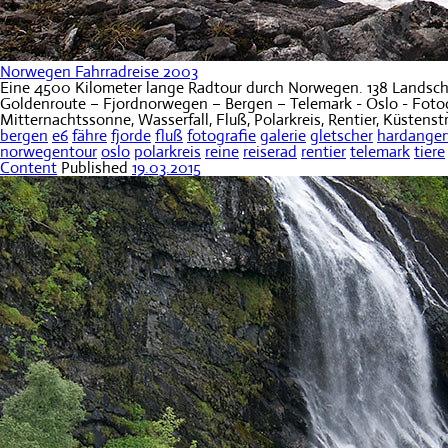
Norwegen Fahrradreise 2003
Eine 4500 Kilometer lange Radtour durch Norwegen. 138 Landscha
Goldenroute – Fjordnorwegen – Bergen – Telemark - Oslo - Fotogra
Mitternachtssonne, Wasserfall, Fluß, Polarkreis, Rentier, Küstens
bergen
e6
fähre
fjorde
fluß
fotografie
galerie
gletscher
hardanger
norwegentour
oslo
polarkreis
reine
reiserad
rentier
telemark
tiere
Content
Published
19.03.2015