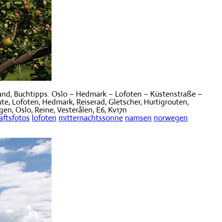
and, Buchtipps. Oslo – Hedmark – Lofoten – Küstenstraße –
te, Lofoten, Hedmark, Reiserad, Gletscher, Hurtigrouten,
en, Oslo, Reine, Vesterålen, E6, Kv17n
aftsfotos
lofoten
mitternachtssonne
namsen
norwegen