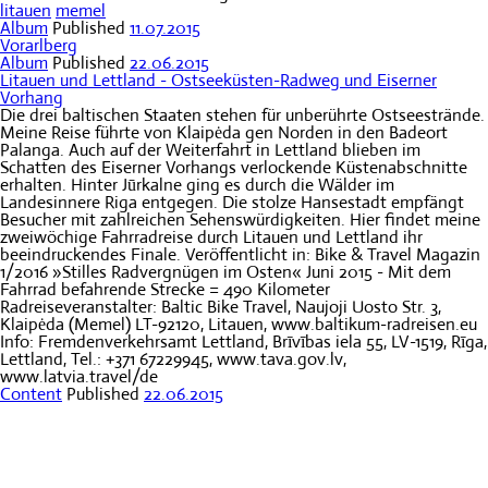
litauen
memel
Album
Published
11.07.2015
Vorarlberg
Album
Published
22.06.2015
Litauen und Lettland - Ostseeküsten-Radweg und Eiserner
Vorhang
Die drei baltischen Staaten stehen für unberührte Ostseestrände.
Meine Reise führte von Klaipėda gen Norden in den Badeort
Palanga. Auch auf der Weiterfahrt in Lettland blieben im
Schatten des Eiserner Vorhangs verlockende Küstenabschnitte
erhalten. Hinter Jūrkalne ging es durch die Wälder im
Landesinnere Riga entgegen. Die stolze Hansestadt empfängt
Besucher mit zahlreichen Sehenswürdigkeiten. Hier findet meine
zweiwöchige Fahrradreise durch Litauen und Lettland ihr
beeindruckendes Finale. Veröffentlicht in: Bike & Travel Magazin
1/2016 »Stilles Radvergnügen im Osten« Juni 2015 - Mit dem
Fahrrad befahrende Strecke = 490 Kilometer
Radreiseveranstalter: Baltic Bike Travel, Naujoji Uosto Str. 3,
Klaipėda (Memel) LT-92120, Litauen, www.baltikum-radreisen.eu
Info: Fremdenverkehrsamt Lettland, Brīvības iela 55, LV-1519, Rīga,
Lettland, Tel.: +371 67229945, www.tava.gov.lv,
www.latvia.travel/de
Content
Published
22.06.2015