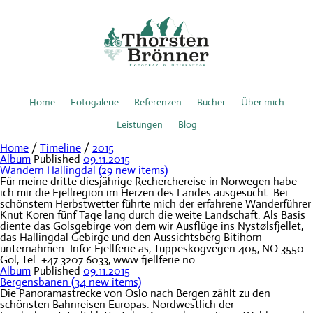
Home
Fotogalerie
Referenzen
Bücher
Über mich
Leistungen
Blog
Home
/
Timeline
/
2015
Album
Published
09.11.2015
Wandern Hallingdal
(29 new items)
Für meine dritte diesjährige Recherchereise in Norwegen habe
ich mir die Fjellregion im Herzen des Landes ausgesucht. Bei
schönstem Herbstwetter führte mich der erfahrene Wanderführer
Knut Koren fünf Tage lang durch die weite Landschaft. Als Basis
diente das Golsgebirge von dem wir Ausflüge ins Nystølsfjellet,
das Hallingdal Gebirge und den Aussichtsberg Bitihorn
unternahmen. Info: Fjellferie as, Tuppeskogvegen 405, NO 3550
Gol, Tel. +47 3207 6033, www.fjellferie.no
Album
Published
09.11.2015
Bergensbanen
(34 new items)
Die Panoramastrecke von Oslo nach Bergen zählt zu den
schönsten Bahnreisen Europas. Nordwestlich der