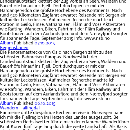
Landeshauptstadt klettert der Zug vorbei an Seen, Wäldern und
Bauerhöfe hinauf ins Fjell. Dort durchquert er mit der
Hardangervidda die größte Hochebene des Kontinents. Nach
rund 520 Kilometern Zugfahrt erwartet Reisende mit Bergen ein
kultureller Leckerbissen. Auf meiner Recherche machte ich
Station in Geilo, Finse, Vatnahalsen, Flåm und Voss Aktivitäten
wie Rafting, Wandern, Biken, Fahrt mit der Flåm Railway und
Bootstouren auf dem Aurlandsfjord und dem Nærøyfjord sorgten
für spannende Tage. September 2015 Info: www.nsb.no
Album
Published
07.10.2015
Bergensbanen
Die Panoramastrecke von Oslo nach Bergen zählt zu den
schönsten Bahnreisen Europas. Nordwestlich der
Landeshauptstadt klettert der Zug vorbei an Seen, Wäldern und
Bauerhöfe hinauf ins Fjell. Dort durchquert er mit der
Hardangervidda die größte Hochebene des Kontinents. Nach
rund 520 Kilometern Zugfahrt erwartet Reisende mit Bergen ein
kultureller Leckerbissen. Auf meiner Recherche machte ich
Station in Geilo, Finse, Vatnahalsen, Flåm und Voss Aktivitäten
wie Rafting, Wandern, Biken, Fahrt mit der Flåm Railway und
Bootstouren auf dem Aurlandsfjord und dem Nærøyfjord sorgten
für spannende Tage. September 2015 Info: www.nsb.no
Album
Published
06.10.2015
Wandern Hallingdal
Für meine dritte diesjährige Recherchereise in Norwegen habe
ich mir die Fjellregion im Herzen des Landes ausgesucht. Bei
schönstem Herbstwetter führte mich der erfahrene Wanderführer
Knut Koren fünf Tage lang durch die weite Landschaft. Als Basis