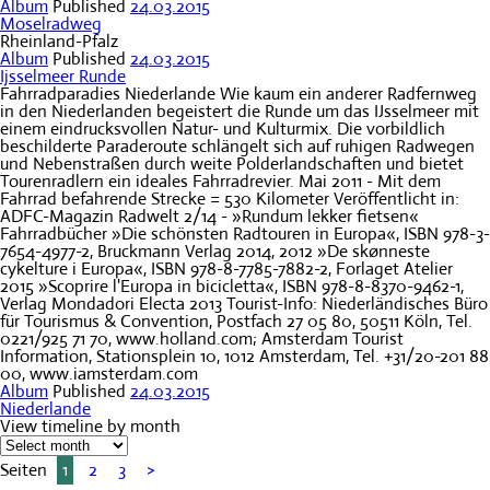
Album
Published
24.03.2015
Moselradweg
Rheinland-Pfalz
Album
Published
24.03.2015
Ijsselmeer Runde
Fahrradparadies Niederlande Wie kaum ein anderer Radfernweg
in den Niederlanden begeistert die Runde um das IJsselmeer mit
einem eindrucksvollen Natur- und Kulturmix. Die vorbildlich
beschilderte Paraderoute schlängelt sich auf ruhigen Radwegen
und Nebenstraßen durch weite Polderlandschaften und bietet
Tourenradlern ein ideales Fahrradrevier. Mai 2011 - Mit dem
Fahrrad befahrende Strecke = 530 Kilometer Veröffentlicht in:
ADFC-Magazin Radwelt 2/14 - »Rundum lekker fietsen«
Fahrradbücher »Die schönsten Radtouren in Europa«, ISBN 978-3-
7654-4977-2, Bruckmann Verlag 2014, 2012 »De skønneste
cykelture i Europa«, ISBN 978-8-7785-7882-2, Forlaget Atelier
2015 »Scoprire l'Europa in bicicletta«, ISBN 978-8-8370-9462-1,
Verlag Mondadori Electa 2013 Tourist-Info: Niederländisches Büro
für Tourismus & Convention, Postfach 27 05 80, 50511 Köln, Tel.
0221/925 71 70, www.holland.com; Amsterdam Tourist
Information, Stationsplein 10, 1012 Amsterdam, Tel. +31/20-201 88
00, www.iamsterdam.com
Album
Published
24.03.2015
Niederlande
View timeline by month
Seiten
1
2
3
>