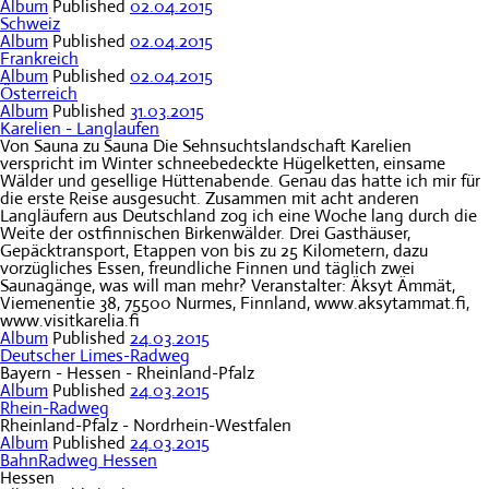
Album
Published
02.04.2015
Schweiz
Album
Published
02.04.2015
Frankreich
Album
Published
02.04.2015
Österreich
Album
Published
31.03.2015
Karelien - Langlaufen
Von Sauna zu Sauna Die Sehnsuchtslandschaft Karelien
verspricht im Winter schneebedeckte Hügelketten, einsame
Wälder und gesellige Hüttenabende. Genau das hatte ich mir für
die erste Reise ausgesucht. Zusammen mit acht anderen
Langläufern aus Deutschland zog ich eine Woche lang durch die
Weite der ostfinnischen Birkenwälder. Drei Gasthäuser,
Gepäcktransport, Etappen von bis zu 25 Kilometern, dazu
vorzügliches Essen, freundliche Finnen und täglich zwei
Saunagänge, was will man mehr? Veranstalter: Äksyt Ämmät,
Viemenentie 38, 75500 Nurmes, Finnland, www.aksytammat.fi,
www.visitkarelia.fi
Album
Published
24.03.2015
Deutscher Limes-Radweg
Bayern - Hessen - Rheinland-Pfalz
Album
Published
24.03.2015
Rhein-Radweg
Rheinland-Pfalz - Nordrhein-Westfalen
Album
Published
24.03.2015
BahnRadweg Hessen
Hessen