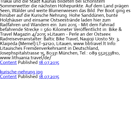
Trakai und die Stadt Kaunas bildeten bei schönstem
Sommerwetter die nächsten Höhepunkte. Auf dem Land prägen
Seen, Wälder und weite Blumenwiesen das Bild. Per Boot ging es
hinüber auf die Kurische Nehrung. Hohe Sanddünen, bunte
Holzhäuser und einsame Ostseestrände laden hier zum
Radfahren und Wandern ein. Juni 2015 - Mit dem Fahrrad
befahrende Strecke = 560 Kilometer Veröffentlicht in: Bike &
Travel Magazin 4/2015 »Litauen - Perle an der Ostsee«
Radreiseveranstalter: Baltic Bike Travel, Naujoji Uosto Str. 3,
Klaipėda (Memel) LT-92120, Litauen, www.bbtravel.lt Info:
Litauisches Fremdenverkehrsamt in Deutschland,
Josephspitalstrasse 15, 80331 München, Tel.: 089 552533810,
www.lithuania.travel/de/
Content
Published
18.07.2015
kurische-nehrung.jpg
Content
Published
18.07.2015