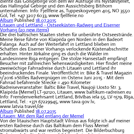
diente das Golsgebirge von dem wir Ausflüge ins Nystølsfjellet,
das Hallingdal Gebirge und den Aussichtsberg Bitihorn
unternahmen. Info: Fjellferie as, Tuppeskogvegen 405, NO 3550
Gol, Tel. +47 3207 6033, www.fjellferie.no
Album
Published
18.07.2015
Litauen und Lettland - Ostseeküsten-Radweg und Eiserner
Vorhang
(20 new items)
Die drei baltischen Staaten stehen für unberührte Ostseestrände.
Meine Reise führte von Klaipėda gen Norden in den Badeort
Palanga. Auch auf der Weiterfahrt in Lettland blieben im
Schatten des Eiserner Vorhangs verlockende Küstenabschnitte
erhalten. Hinter Jūrkalne ging es durch die Wälder im
Landesinnere Riga entgegen. Die stolze Hansestadt empfängt
Besucher mit zahlreichen Sehenswürdigkeiten. Hier findet meine
zweiwöchige Fahrradreise durch Litauen und Lettland ihr
beeindruckendes Finale. Veröffentlicht in: Bike & Travel Magazin
1/2016 »Stilles Radvergnügen im Osten« Juni 2015 - Mit dem
Fahrrad befahrende Strecke = 490 Kilometer
Radreiseveranstalter: Baltic Bike Travel, Naujoji Uosto Str. 3,
Klaipėda (Memel) LT-92120, Litauen, www.baltikum-radreisen.eu
Info: Fremdenverkehrsamt Lettland, Brīvības iela 55, LV-1519, Rīga,
Lettland, Tel.: +371 67229945, www.tava.gov.lv,
www.latvia.travel/de
Album
Published
18.07.2015
Litauen: Mit dem Rad entlang der Memel
Von der litauischen Hauptstadt Vilnius aus folgte ich auf meiner
ersten Radreise durch das Baltikum dem Fluss Memel
stromabwärts und war restlos begeistert. Die Bilderbuchburg