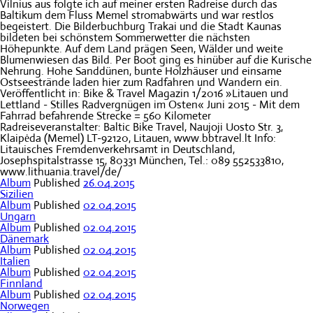
Vilnius aus folgte ich auf meiner ersten Radreise durch das
Baltikum dem Fluss Memel stromabwärts und war restlos
begeistert. Die Bilderbuchburg Trakai und die Stadt Kaunas
bildeten bei schönstem Sommerwetter die nächsten
Höhepunkte. Auf dem Land prägen Seen, Wälder und weite
Blumenwiesen das Bild. Per Boot ging es hinüber auf die Kurische
Nehrung. Hohe Sanddünen, bunte Holzhäuser und einsame
Ostseestrände laden hier zum Radfahren und Wandern ein.
Veröffentlicht in: Bike & Travel Magazin 1/2016 »Litauen und
Lettland - Stilles Radvergnügen im Osten« Juni 2015 - Mit dem
Fahrrad befahrende Strecke = 560 Kilometer
Radreiseveranstalter: Baltic Bike Travel, Naujoji Uosto Str. 3,
Klaipėda (Memel) LT-92120, Litauen, www.bbtravel.lt Info:
Litauisches Fremdenverkehrsamt in Deutschland,
Josephspitalstrasse 15, 80331 München, Tel.: 089 552533810,
www.lithuania.travel/de/
Album
Published
26.04.2015
Sizilien
Album
Published
02.04.2015
Ungarn
Album
Published
02.04.2015
Dänemark
Album
Published
02.04.2015
Italien
Album
Published
02.04.2015
Finnland
Album
Published
02.04.2015
Norwegen