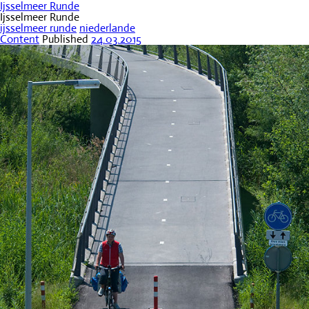
Ijsselmeer Runde
Ijsselmeer Runde
ijsselmeer runde
niederlande
Content
Published
24.03.2015