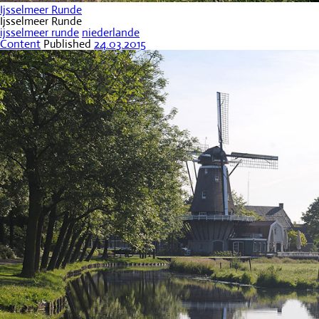
Ijsselmeer Runde
Ijsselmeer Runde
ijsselmeer runde
niederlande
Content
Published
24.03.2015