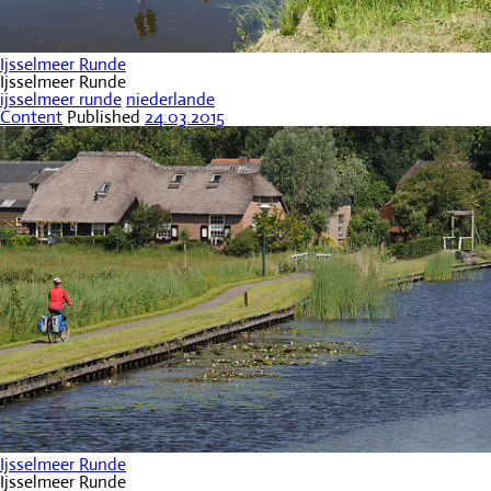
Ijsselmeer Runde
Ijsselmeer Runde
ijsselmeer runde
niederlande
Content
Published
24.03.2015
Ijsselmeer Runde
Ijsselmeer Runde