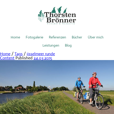
Home
Fotogalerie
Referenzen
Bücher
Über mich
Leistungen
Blog
Home
/
Tags
/
ijsselmeer runde
Content
Published
24.03.2015