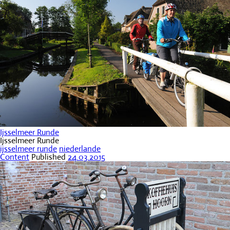
Ijsselmeer Runde
Ijsselmeer Runde
ijsselmeer runde
niederlande
Content
Published
24.03.2015