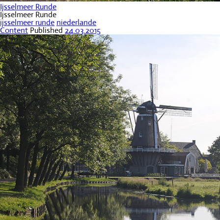
Ijsselmeer Runde
Ijsselmeer Runde
ijsselmeer runde
niederlande
Content
Published
24.03.2015