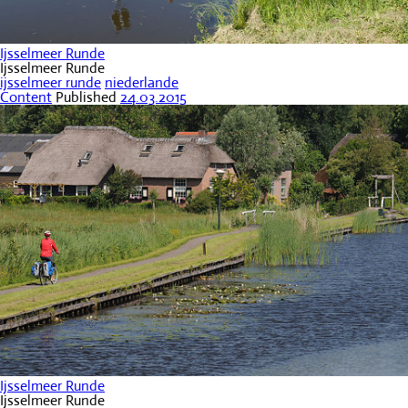
Ijsselmeer Runde
Ijsselmeer Runde
ijsselmeer runde
niederlande
Content
Published
24.03.2015
Ijsselmeer Runde
Ijsselmeer Runde