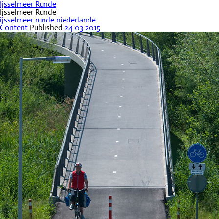
Ijsselmeer Runde
Ijsselmeer Runde
ijsselmeer runde
niederlande
Content
Published
24.03.2015