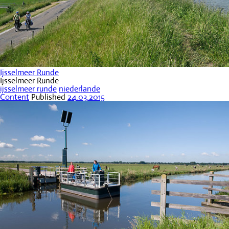
Ijsselmeer Runde
Ijsselmeer Runde
ijsselmeer runde
niederlande
Content
Published
24.03.2015