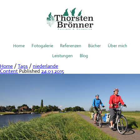
Home
Fotogalerie
Referenzen
Bücher
Über mich
Leistungen
Blog
Home
/
Tags
/
niederlande
Content
Published
24.03.2015