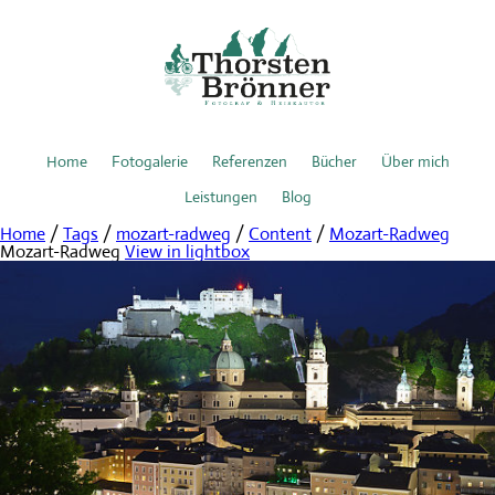
Home
Fotogalerie
Referenzen
Bücher
Über mich
Leistungen
Blog
Home
/
Tags
/
mozart-radweg
/
Content
/
Mozart-Radweg
Mozart-Radweg
View in lightbox