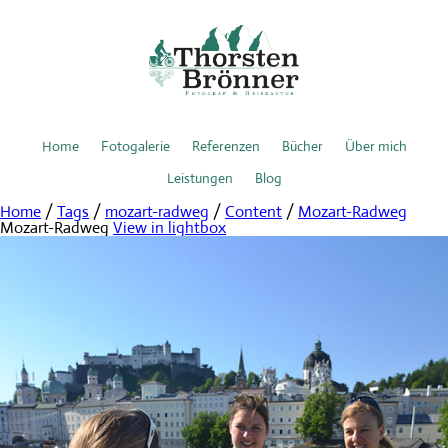
Home
Fotogalerie
Referenzen
Bücher
Über mich
Leistungen
Blog
Home
/
Tags
/
mozart-radweg
/
Content
/
Mozart-Radweg
Mozart-Radweg
View in lightbox